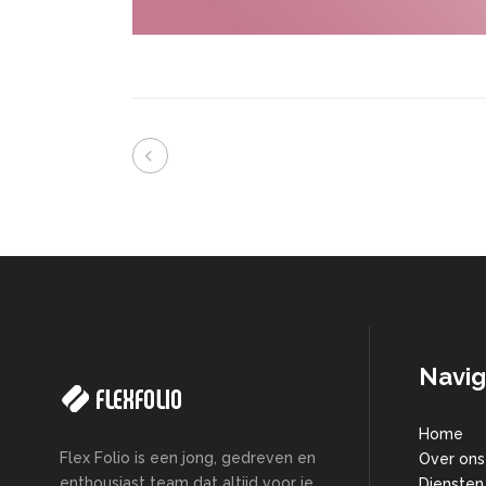
Navig
Home
Flex Folio is een jong, gedreven en
Over ons
enthousiast team dat altijd voor je
Diensten