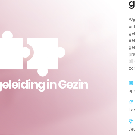
g
Wij
on
ge
ee
ger
pra
bij
zor
apr
Lo
Jeu