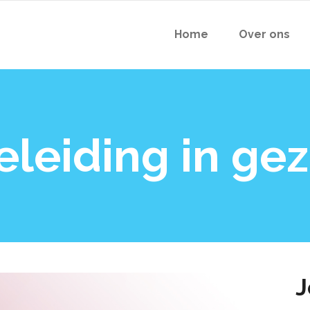
Home
Over ons
leiding in gez
J