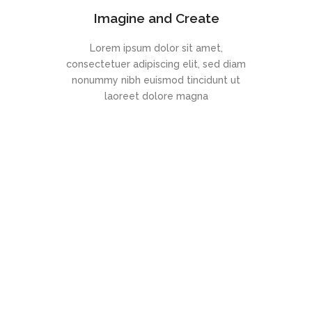
Imagine and Create
Lorem ipsum dolor sit amet,
consectetuer adipiscing elit, sed diam
nonummy nibh euismod tincidunt ut
laoreet dolore magna
What Are You
Waiting For?
StartIt Today!