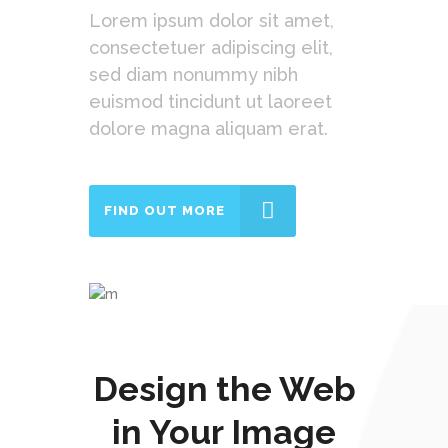
Lorem ipsum dolor sit amet,
consectetuer adipiscing elit,
sed diam nonummy nibh
euismod tincidunt ut laoreet
dolore magna aliquam erat.
FIND OUT MORE
Design the Web
in Your Image