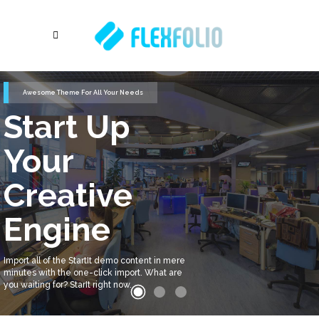
Awesome Theme For All Your Needs
Start Up
Your
Creative
Engine
Import all of the StartIt demo content in mere
minutes with the one-click import. What are
you waiting for? StarIt right now.