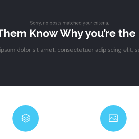
Sorry, no posts matched your criteria.
Them Know Why you’re the
psum dolor sit amet, consectetuer adipiscing elit, 