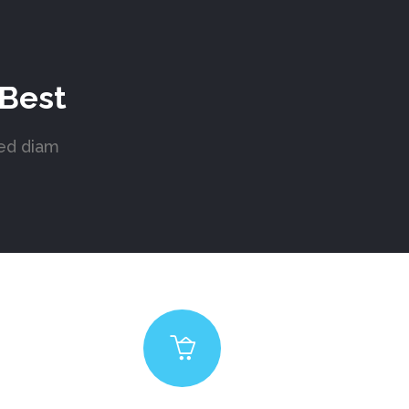
 Best
sed diam