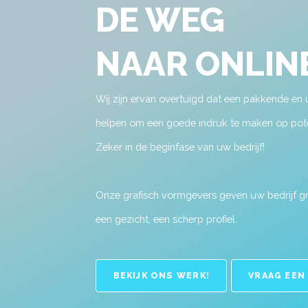
DE WEG
NAAR ONLIN
Wij zijn ervan overtuigd dat een pakkende en u
helpen om een goede indruk te maken op pote
Zeker in de beginfase van uw bedrijf!
Onze grafisch vormgevers geven uw bedrijf g
een gezicht, een scherp profiel.
BEKIJK ONS WERK!
VRAAG EEN
VRAAG EEN