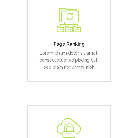
Duis dolor est, tincidunt vel
enim sit amet, venenatis
euismod neque
Page Ranking
Lorem ipsum dolor sit amet,
READ MORE
consectetuer adipiscing elit,
sed diam nonummy nibh
Duis dolor est, tincidunt vel
enim sit amet, venenatis