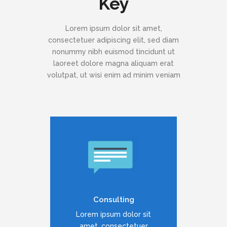
Key
Lorem ipsum dolor sit amet,
consectetuer adipiscing elit, sed diam
nonummy nibh euismod tincidunt ut
laoreet dolore magna aliquam erat
volutpat, ut wisi enim ad minim veniam
Duis dolor est, tincidunt vel
enim sit amet, venenatis
euismod neque
Consulting
READ MORE
Lorem ipsum dolor sit
amet, consectetuer