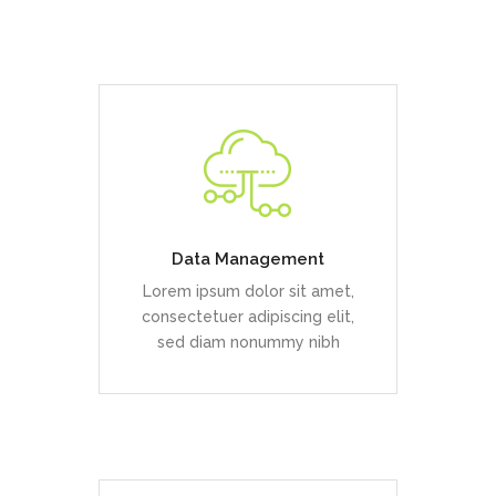
Duis dolor est, tincidunt vel
enim sit amet, venenatis
euismod neque
Data Management
Lorem ipsum dolor sit amet,
READ MORE
consectetuer adipiscing elit,
sed diam nonummy nibh